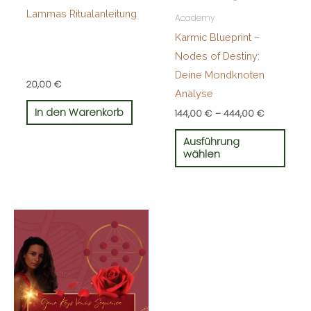
Lammas Ritualanleitung
der
Academy
Produ
Karmic Blueprint –
gewä
Nodes of Destiny:
werd
Deine Mondknoten
20,00
€
Analyse
In den Warenkorb
144,00
€
–
444,00
€
Ausführung
wählen