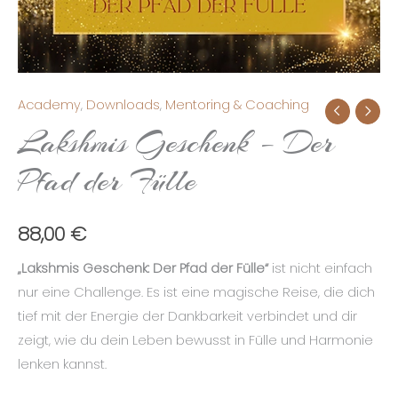
Academy
,
Downloads
,
Mentoring & Coaching
Lakshmis
Lakshmis Geschenk – Der
Geschenk
-
Pfad der Fülle
Der
Pfad
88,00
€
der
Fülle
„Lakshmis Geschenk: Der Pfad der Fülle“
ist nicht einfach
Menge
nur eine Challenge. Es ist eine magische Reise, die dich
tief mit der Energie der Dankbarkeit verbindet und dir
zeigt, wie du dein Leben bewusst in Fülle und Harmonie
lenken kannst.