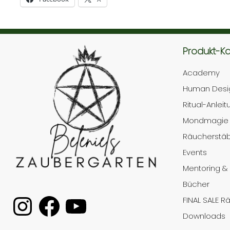
Instagram
Facebook
YouTube
Produkt-K
Academy
Human Desi
Ritual-Anlei
Mondmagie
Räucherstä
Events
Mentoring &
Bücher
FINAL SALE 
Downloads