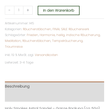
-
+
In den Warenkorb
Artikelnummer:
145
Kategorien:
Räucherstäbchen
,
FINAL SALE Räucherwerk
Schlagwörter:
Frieden
,
Harmonie
,
heilig
,
indische Räucherung
,
Meditation
,
Räucherstäbchen
,
Tempelräucherung
,
Traumreise
inkl. 19 % MwSt.
zzgl.
Versandkosten
Lieferzeit:
3-4 Tage
Beschreibung
Zusätzliche Informationen
Holy Smokes Astral Sandel – Ganze Packung (ca. 50g)