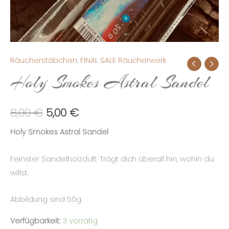
Räucherstäbchen
,
FINAL SALE Räucherwerk
Holy
Ursprünglicher
Aktueller
Holy Smokes Astral Sandel
Smokes
Preis
Preis
Astral
Sandel
war:
ist:
8,00
€
5,00
€
Menge
8,00 €
5,00 €.
Holy Smokes Astral Sandel
Feinster Sandelholzduft. Trägt dich überall hin, wohin du
willst.
Abbildung sind 50g.
Verfügbarkeit:
3 vorrätig