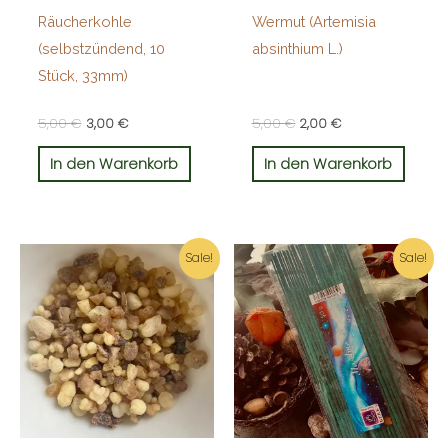
Räucherkohle
Wermut (Artemisia
(selbstzündend, 10
absinthium L.)
Stück, 33mm)
5,00
€
3,00
€
5,00
€
2,00
€
In den Warenkorb
In den Warenkorb
Ursprünglicher
Aktueller
Ursprünglicher
Aktueller
Sale!
Sale!
Preis
Preis
Preis
Preis
war:
ist:
war:
ist:
6,00 €
4,00 €.
8,00 €
5,00 €.