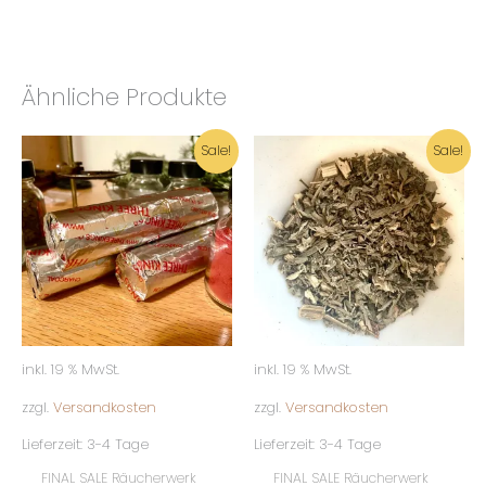
Ähnliche Produkte
Ursprünglicher
Aktueller
Ursprünglicher
Aktueller
Sale!
Sale!
Preis
Preis
Preis
Preis
war:
ist:
war:
ist:
5,00 €
3,00 €.
5,00 €
2,00 €.
inkl. 19 % MwSt.
inkl. 19 % MwSt.
zzgl.
Versandkosten
zzgl.
Versandkosten
Lieferzeit:
3-4 Tage
Lieferzeit:
3-4 Tage
FINAL SALE Räucherwerk
FINAL SALE Räucherwerk