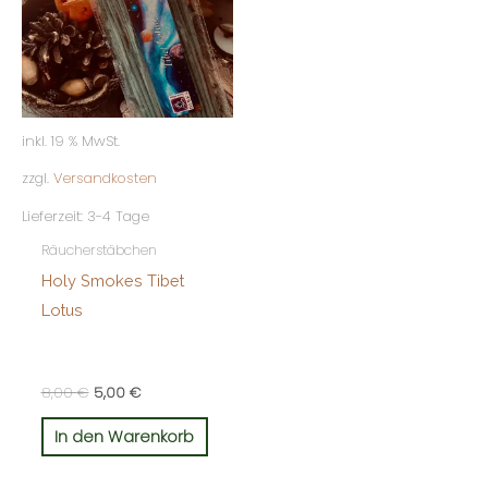
inkl. 19 % MwSt.
zzgl.
Versandkosten
Lieferzeit:
3-4 Tage
Räucherstäbchen
Holy Smokes Tibet
Lotus
8,00
€
5,00
€
In den Warenkorb