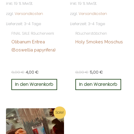
inkl. 19 % MwSt.
inkl. 19 % MwSt.
zzgl.
Versandkosten
zzgl.
Versandkosten
Lieferzeit:
3-4 Tage
Lieferzeit:
3-4 Tage
FINAL SALE Räucherwerk
Räucherstäbchen
Olibanum Eritrea
Holy Smokes Moschus
(Boswellia papyrifera)
6,00
€
4,00
€
8,00
€
5,00
€
In den Warenkorb
In den Warenkorb
Ursprünglicher
Aktueller
Sale!
Preis
Preis
war:
ist:
8,00 €
5,00 €.